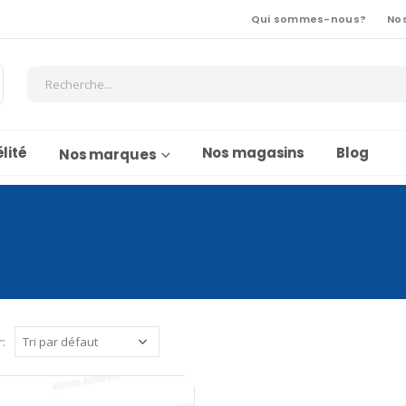
Qui sommes-nous?
No
lité
Nos magasins
Blog
Nos marques
r: