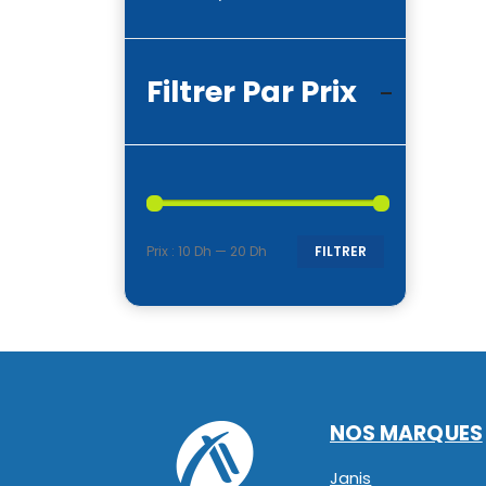
Filtrer Par Prix
Prix :
10 Dh
—
20 Dh
FILTRER
Prix
Prix
min
max
NOS MARQUES
Janis