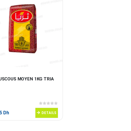
USCOUS MOYEN 1KG TRIA
0
sur 5
95
Dh
DETAILS