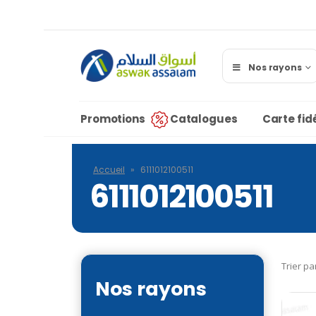
Nos rayons
Promotions
Catalogues
Carte fidé
Accueil
»
6111012100511
6111012100511
Trier pa
Nos rayons