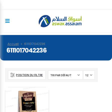
Accueil
»
6111017042236
6111017042236
POSITION DU FILTRE