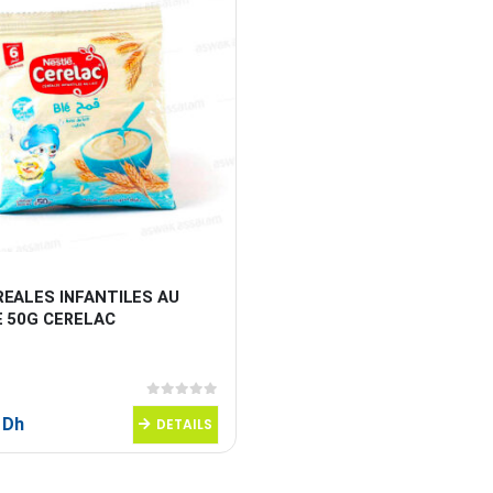
EALES INFANTILES AU 
E 50G CERELAC
0
sur 5
0
Dh
DETAILS