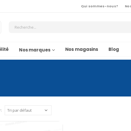
Qui sommes-nous?
No
lité
Nos magasins
Blog
Nos marques
r: