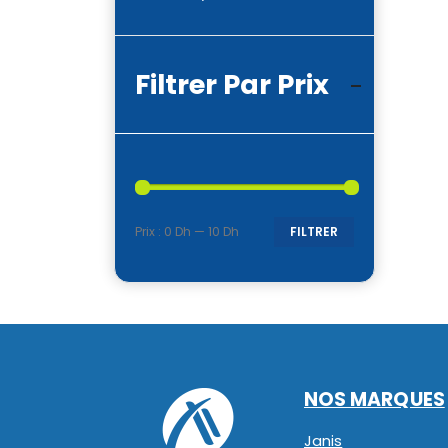
Filtrer Par Prix
Prix :
0 Dh
—
10 Dh
FILTRER
Prix
Prix
min
max
NOS MARQUES
Janis