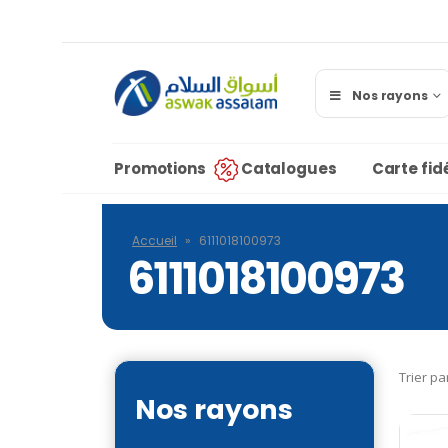
Nos rayons
Promotions
Catalogues
Carte fidé
Accueil
»
6111018100973
6111018100973
Trier pa
Nos rayons