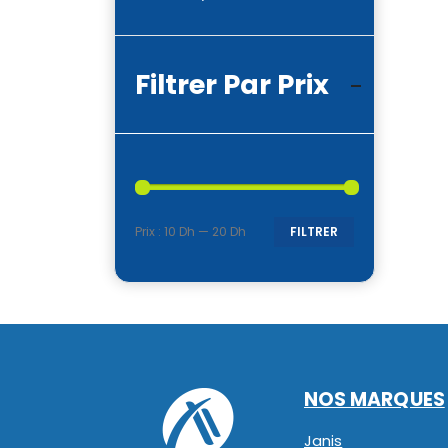
Filtrer Par Prix
Prix :
10 Dh
—
20 Dh
FILTRER
Prix
Prix
min
max
NOS MARQUES
Janis