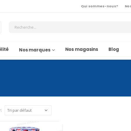
Qui sommes-nous?
No
lité
Nos magasins
Blog
Nos marques
r: