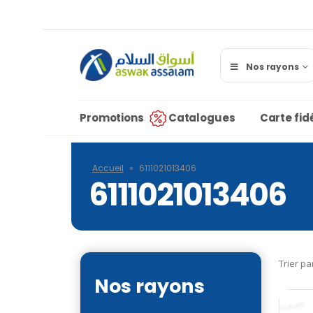
Nos rayons
Promotions
Catalogues
Carte fidé
Accueil
»
6111021013406
6111021013406
Trier pa
Nos rayons