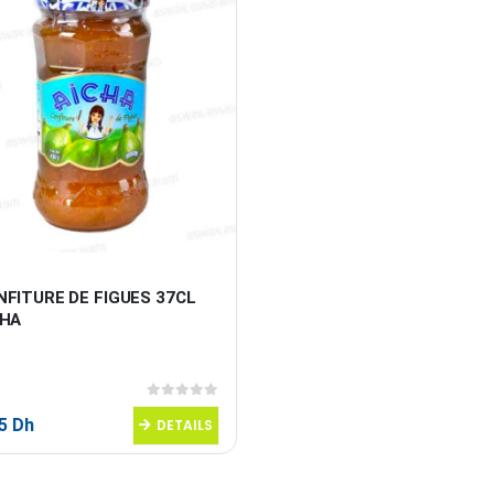
FITURE DE FIGUES 37CL 
CHA
0
sur 5
95
Dh
DETAILS