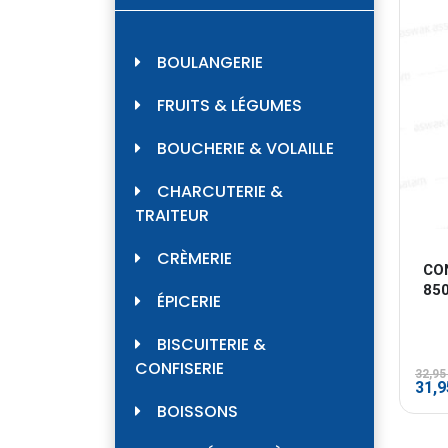
BOULANGERIE
FRUITS & LÉGUMES
BOUCHERIE & VOLAILLE
CHARCUTERIE &
TRAITEUR
CRÈMERIE
CO
85
ÉPICERIE
BISCUITERIE &
CONFISERIE
32,9
Le
31,
prix
BOISSONS
initi
était