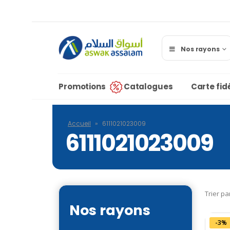
Nos rayons
Promotions
Catalogues
Carte fidé
Accueil
»
6111021023009
6111021023009
Trier pa
Nos rayons
-3%