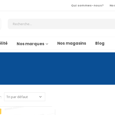
Qui sommes-nous?
No
lité
Nos magasins
Blog
Nos marques
r: