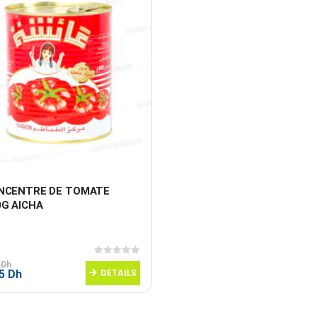
NCENTRE DE TOMATE  
0G AICHA
0
sur 5
5
Dh
Le
DETAILS
95
Dh
prix
al
actuel
 :
est :