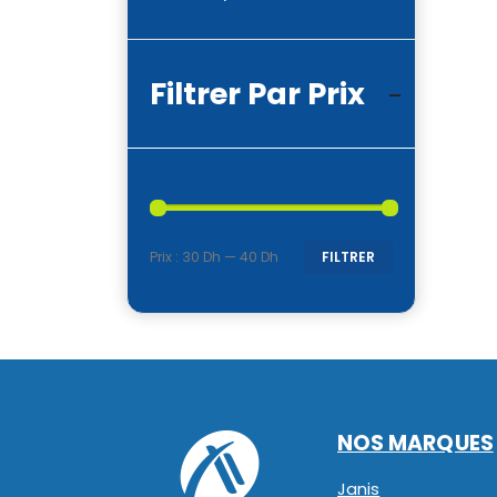
Filtrer Par Prix
Prix :
30 Dh
—
40 Dh
FILTRER
Prix
Prix
min
max
NOS MARQUES
Janis