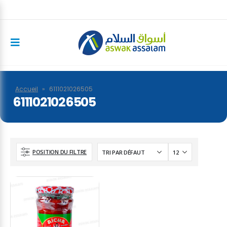
Accueil
»
6111021026505
6111021026505
POSITION DU FILTRE