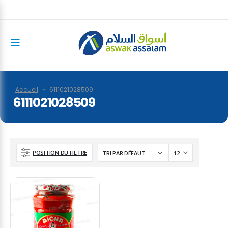
Accueil
»
6111021028509
6111021028509
POSITION DU FILTRE