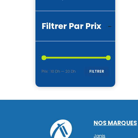
Filtrer Par Prix
Prix :
10 Dh
—
20 Dh
FILTRER
Prix
Prix
min
max
NOS MARQUES
Janis