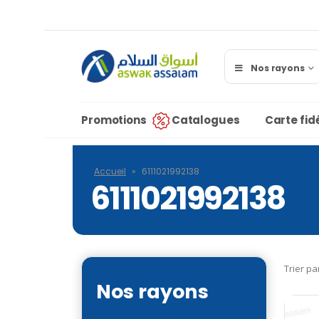
Nos rayons
Promotions
Catalogues
Carte fidé
Accueil
»
6111021992138
6111021992138
Trier pa
Nos rayons