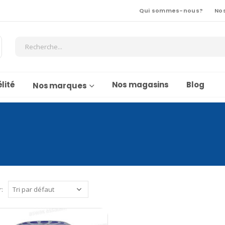
Qui sommes-nous?
No
lité
Nos magasins
Blog
Nos marques
r: