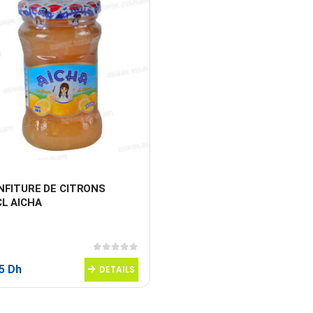
NFITURE DE CITRONS 
CL AICHA
0
sur 5
95
Dh
DETAILS