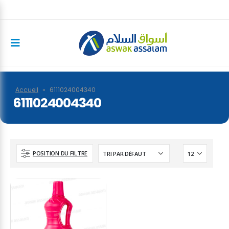
Accueil
»
6111024004340
6111024004340
POSITION DU FILTRE