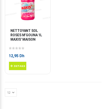
NETTOYANT SOL 
ROSES M’GOUNA 1L 
MAXIS’ MAISON
0
sur 5
12,95
Dh
DETAILS