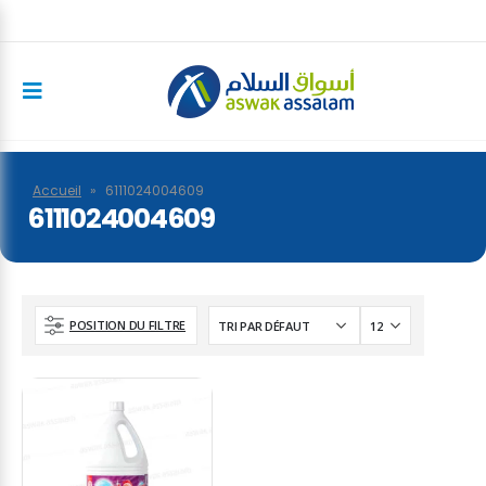
Accueil
»
6111024004609
6111024004609
POSITION DU FILTRE