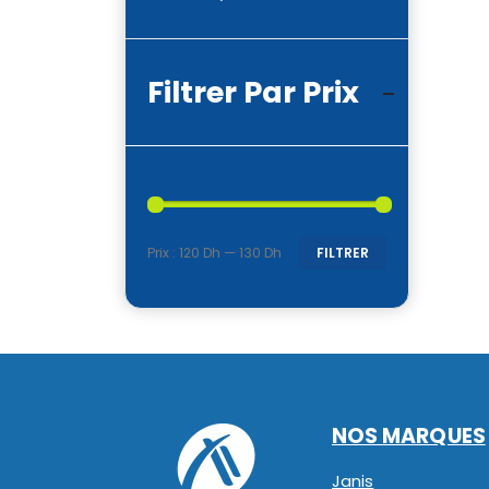
Filtrer Par Prix
Prix :
120 Dh
—
130 Dh
FILTRER
Prix
Prix
min
max
NOS MARQUES
Janis