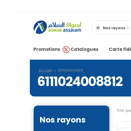
Nos rayons
Promotions
Catalogues
Carte fidé
Accueil
»
6111024008812
6111024008812
Trier pa
Nos rayons