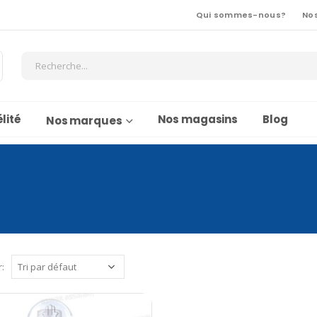
Qui sommes-nous?
No
lité
Nos magasins
Blog
Nos marques
r: