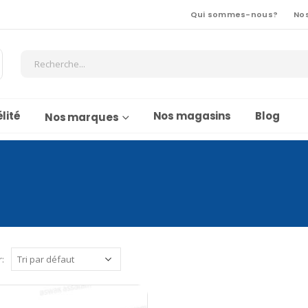
Qui sommes-nous?
No
lité
Nos magasins
Blog
Nos marques
r: