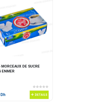
5 MORCEAUX DE SUCRE 
G ENMER
0
sur 5
5
Dh
DETAILS