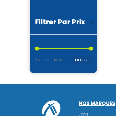
Filtrer Par Prix
Prix :
0 Dh
—
10 Dh
FILTRER
Prix
Prix
min
max
NOS MARQUES
Janis