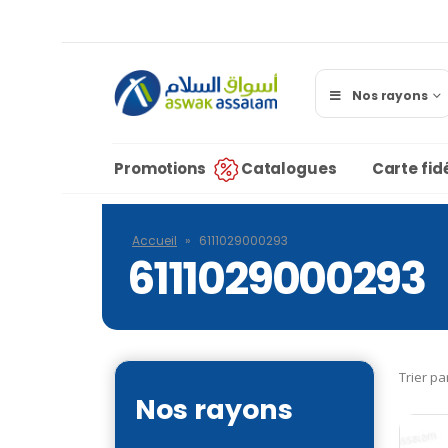
Nos rayons
Promotions
Catalogues
Carte fidé
Accueil
»
6111029000293
6111029000293
Trier pa
Nos rayons