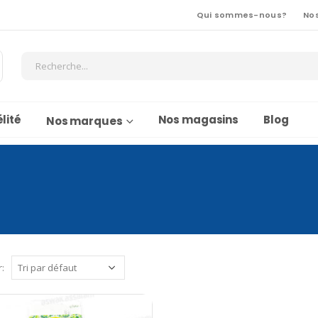
Qui sommes-nous?
No
lité
Nos magasins
Blog
Nos marques
r: