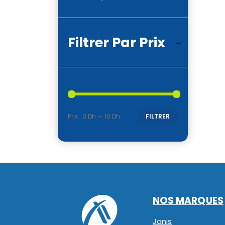
Filtrer Par Prix
Prix :
0 Dh
—
10 Dh
FILTRER
Prix
Prix
min
max
NOS MARQUES
Janis