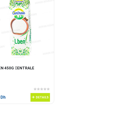
EN 450G CENTRALE
0
sur 5
0
Dh
DETAILS