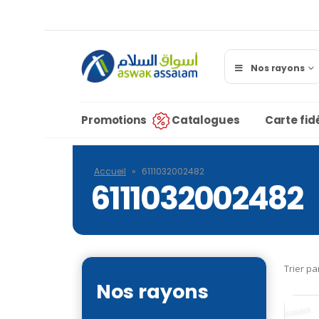
Nos rayons
Promotions
Catalogues
Carte fidé
Accueil
»
6111032002482
6111032002482
Trier pa
Nos rayons