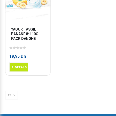
YAOURT ASSIL 
BANANE 8*110G 
PACK DANONE
0
sur 5
19,95
Dh
DETAILS