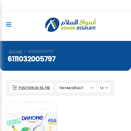
Accueil
»
6111032005797
6111032005797
POSITION DU FILTRE