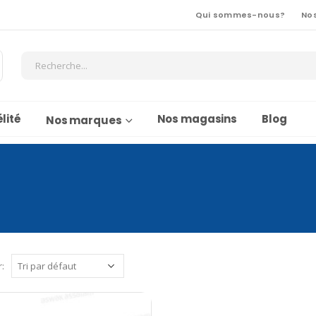
Qui sommes-nous?
No
lité
Nos magasins
Blog
Nos marques
r: