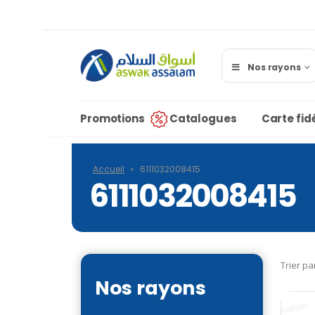
Nos rayons
Promotions
Catalogues
Carte fidé
Accueil
»
6111032008415
6111032008415
Trier pa
Nos rayons