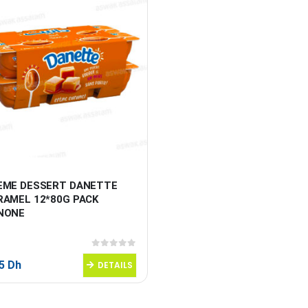
EME DESSERT DANETTE 
RAMEL 12*80G PACK 
NONE
0
sur 5
95
Dh
DETAILS