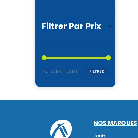
Filtrer Par Prix
Prix :
20 Dh
—
30 Dh
FILTRER
Prix
Prix
min
max
NOS MARQUES
Janis