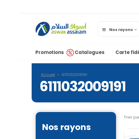
Nos rayons
Promotions
Catalogues
Carte fidé
Accueil
»
6111032009191
6111032009191
Trier pa
Nos rayons