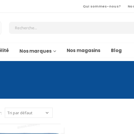
Qui sommes-nous?
No
lité
Nos magasins
Blog
Nos marques
r: