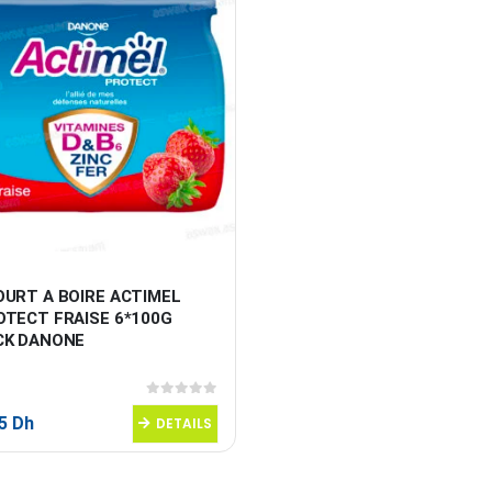
OURT A BOIRE ACTIMEL 
OTECT FRAISE 6*100G 
CK DANONE
0
sur 5
95
Dh
DETAILS