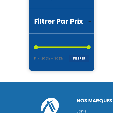
Filtrer Par Prix
Prix :
20 Dh
—
30 Dh
FILTRER
Prix
Prix
min
max
NOS MARQUES
Janis