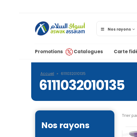
Nos rayons
Promotions
Catalogues
Carte fidé
Accueil
»
6111032010135
6111032010135
Trier pa
Nos rayons