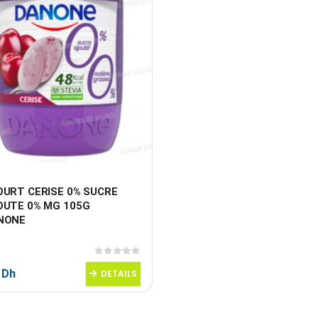
OURT CERISE 0% SUCRE 
OUTE 0% MG 105G 
NONE
0
sur 5
5
Dh
DETAILS