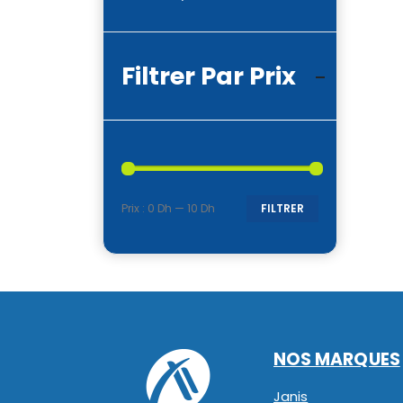
Filtrer Par Prix
Prix :
0 Dh
—
10 Dh
FILTRER
Prix
Prix
min
max
NOS MARQUES
Janis