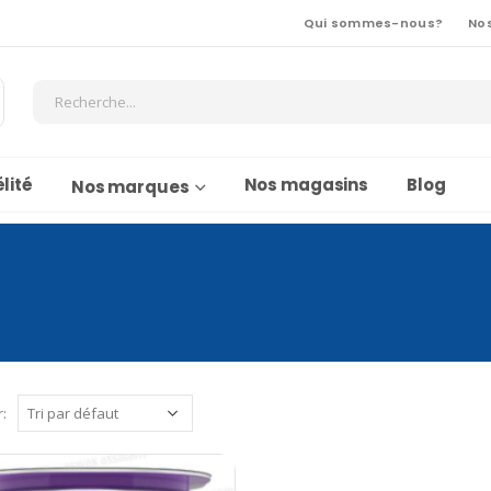
Qui sommes-nous?
No
lité
Nos magasins
Blog
Nos marques
r: