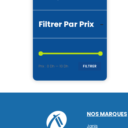
Filtrer Par Prix
Prix :
0 Dh
—
10 Dh
FILTRER
Prix
Prix
min
max
NOS MARQUES
Janis