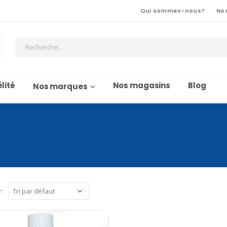
Qui sommes-nous?
No
lité
Nos magasins
Blog
Nos marques
r: