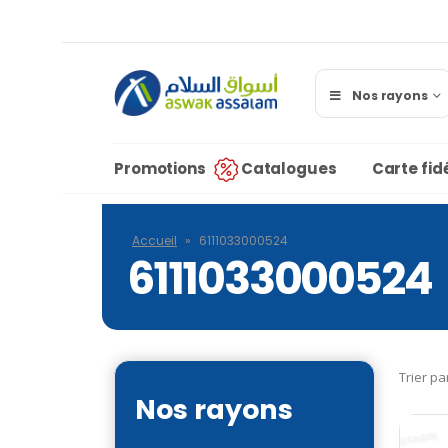
Nos rayons
Promotions
Catalogues
Carte fidé
Accueil
»
6111033000524
6111033000524
Trier pa
Nos rayons