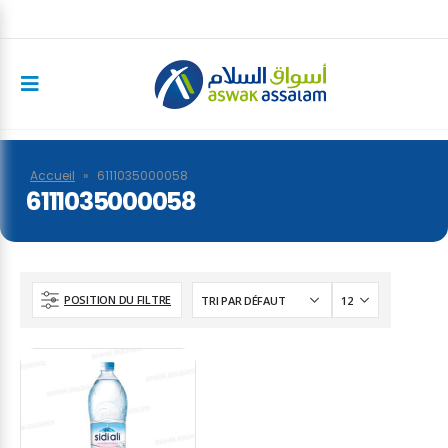
Accueil
»
6111035000058
6111035000058
POSITION DU FILTRE