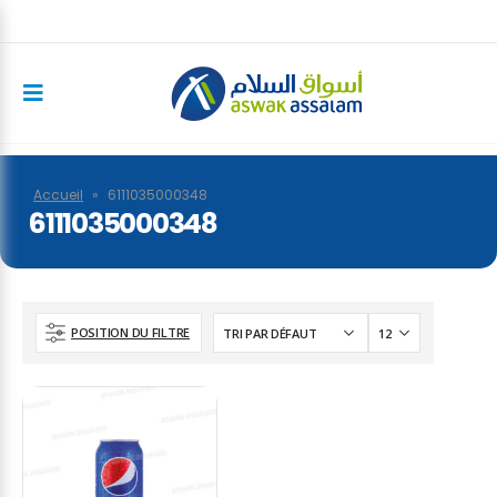
Accueil
»
6111035000348
6111035000348
POSITION DU FILTRE