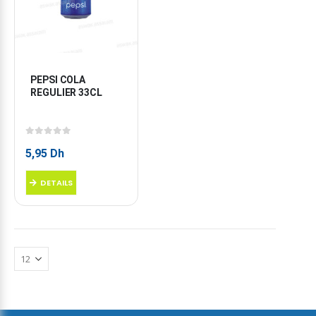
PEPSI COLA 
REGULIER 33CL
0
sur 5
5,95
Dh
DETAILS