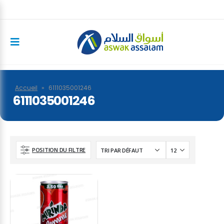
Accueil
»
6111035001246
6111035001246
POSITION DU FILTRE