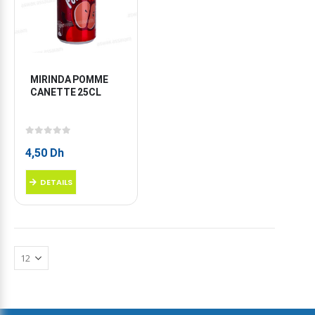
MIRINDA POMME 
CANETTE 25CL
0
sur 5
4,50
Dh
DETAILS