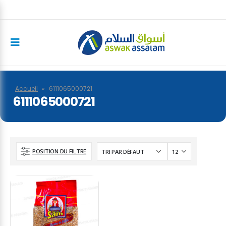
Accueil
»
6111065000721
6111065000721
POSITION DU FILTRE