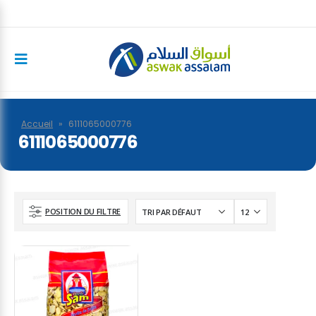
Accueil
»
6111065000776
6111065000776
POSITION DU FILTRE