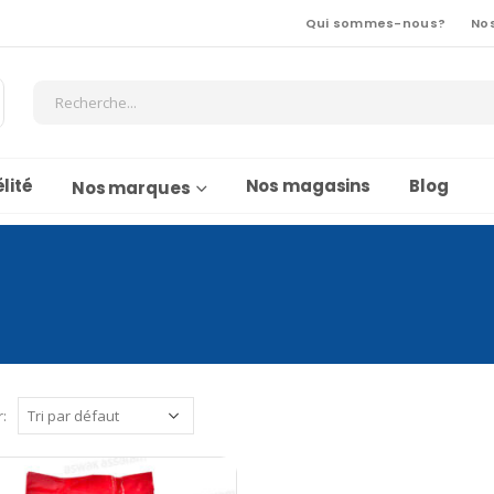
Qui sommes-nous?
No
lité
Nos magasins
Blog
Nos marques
r: