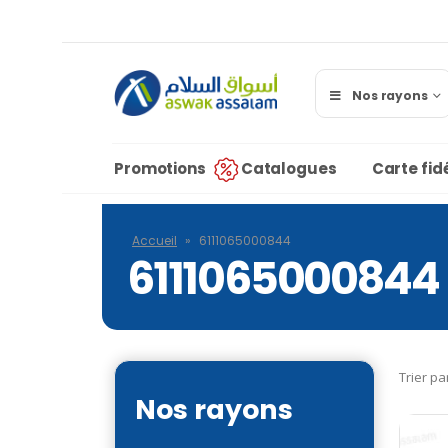
Nos rayons
Promotions
Catalogues
Carte fidé
Accueil
»
6111065000844
6111065000844
Trier pa
Nos rayons