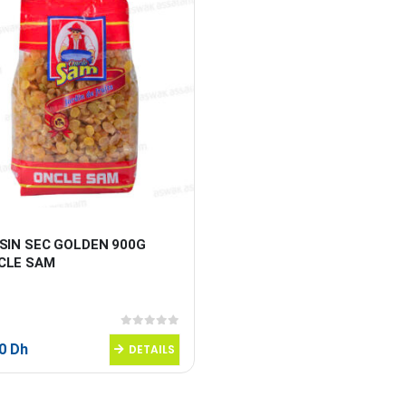
SIN SEC GOLDEN 900G 
CLE SAM
0
sur 5
70
Dh
DETAILS