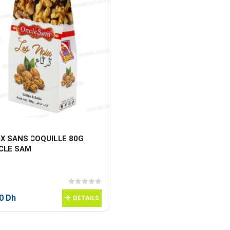
X SANS COQUILLE 80G 
CLE SAM
0
sur 5
50
Dh
DETAILS