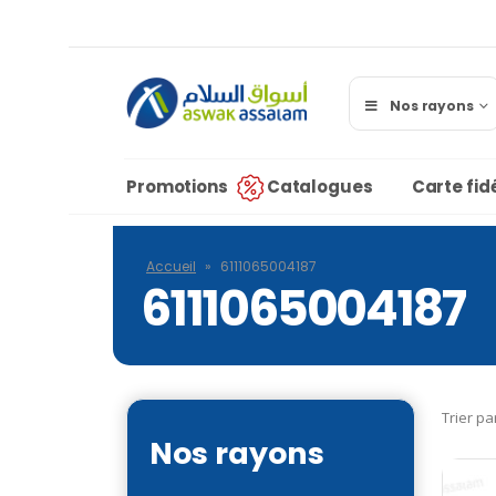
Nos rayons
Promotions
Catalogues
Carte fidé
Accueil
»
6111065004187
6111065004187
Trier pa
Nos rayons