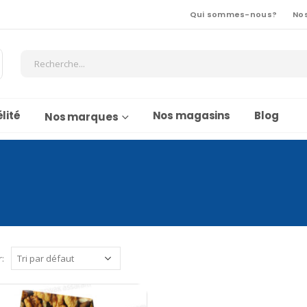
Qui sommes-nous?
No
lité
Nos magasins
Blog
Nos marques
r: