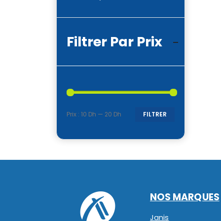
Filtrer Par Prix
Prix :
10 Dh
—
20 Dh
FILTRER
Prix
Prix
min
max
NOS MARQUES
Janis