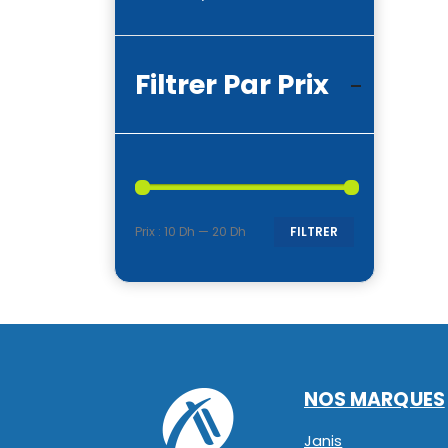
Filtrer Par Prix
Prix :
10 Dh
—
20 Dh
FILTRER
Prix
Prix
min
max
NOS MARQUES
Janis