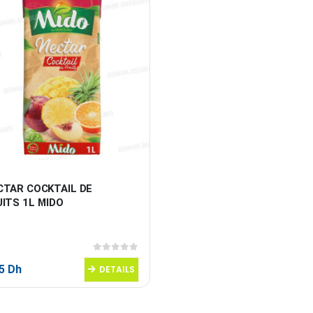
CTAR COCKTAIL DE 
ITS 1L MIDO
0
sur 5
95
Dh
DETAILS