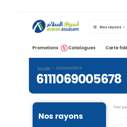
Nos rayons
Promotions
Catalogues
Carte fidé
Accueil
»
6111069005678
6111069005678
Trier pa
Nos rayons