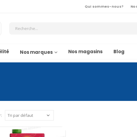
Qui sommes-nous?
No
lité
Nos magasins
Blog
Nos marques
r: