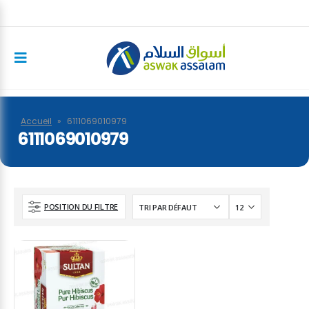
Accueil
»
6111069010979
6111069010979
POSITION DU FILTRE