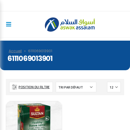
Accueil
»
6111069013901
6111069013901
POSITION DU FILTRE