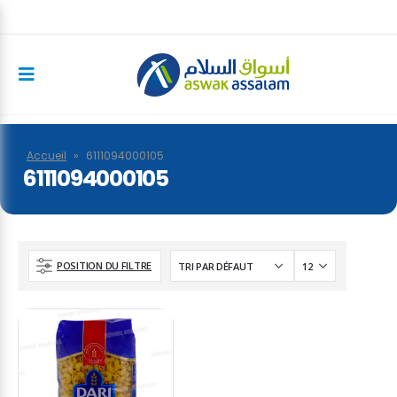
Accueil
»
6111094000105
6111094000105
POSITION DU FILTRE