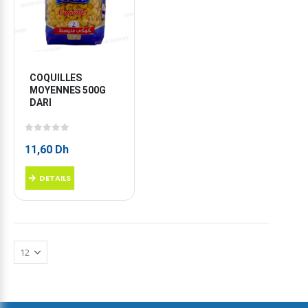
COQUILLES 
MOYENNES 500G 
DARI
0
sur 5
11,60
Dh
DETAILS