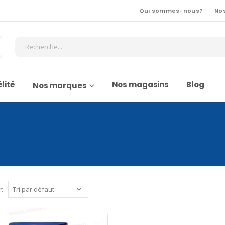
Qui sommes-nous?
No
lité
Nos magasins
Blog
Nos marques
r: