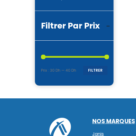
Filtrer Par Prix
Prix :
30 Dh
—
40 Dh
FILTRER
Prix
Prix
min
max
NOS MARQUES
Janis