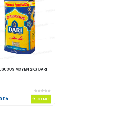
USCOUS MOYEN 2KG DARI
0
sur 5
20
Dh
DETAILS