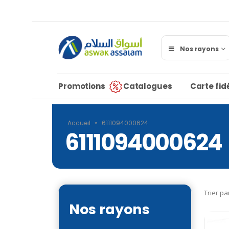
Nos rayons
Promotions
Catalogues
Carte fidé
Accueil
»
6111094000624
6111094000624
Trier pa
Nos rayons