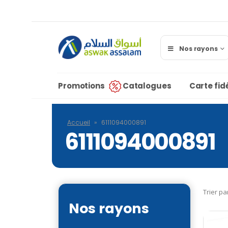
Nos rayons
Promotions
Catalogues
Carte fidé
Accueil
»
6111094000891
6111094000891
Trier pa
Nos rayons