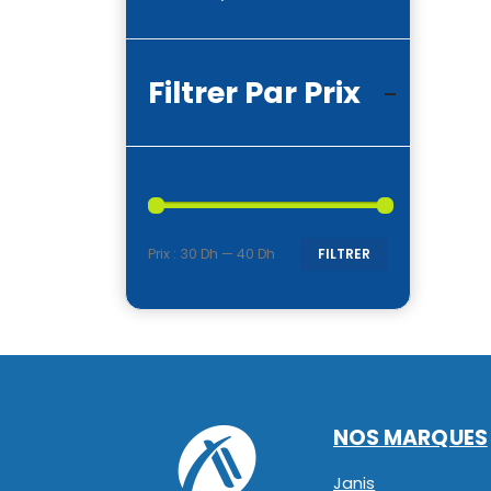
Filtrer Par Prix
Prix :
30 Dh
—
40 Dh
FILTRER
Prix
Prix
min
max
NOS MARQUES
Janis