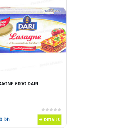
SAGNE 500G DARI
0
sur 5
50
Dh
DETAILS