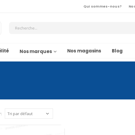
Qui sommes-nous?
No
lité
Nos magasins
Blog
Nos marques
r: