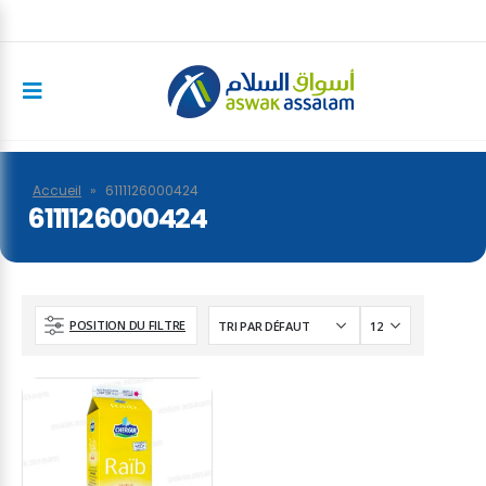
Accueil
»
6111126000424
6111126000424
POSITION DU FILTRE