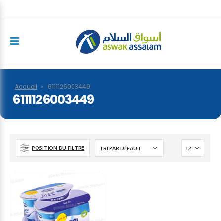
Accueil
»
6111126003449
6111126003449
POSITION DU FILTRE