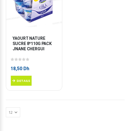
YAOURT NATURE 
SUCRE 8*110G PACK 
JNANE CHERGUI
0
sur 5
18,50
Dh
DETAILS