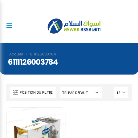
Accueil
»
6111126003784
6111126003784
POSITION DU FILTRE