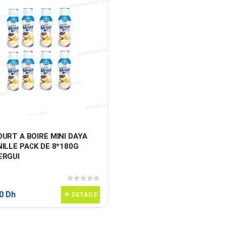
URT A BOIRE MINI DAYA 
ILLE PACK DE 8*180G 
ERGUI
0
sur 5
50
Dh
DETAILS