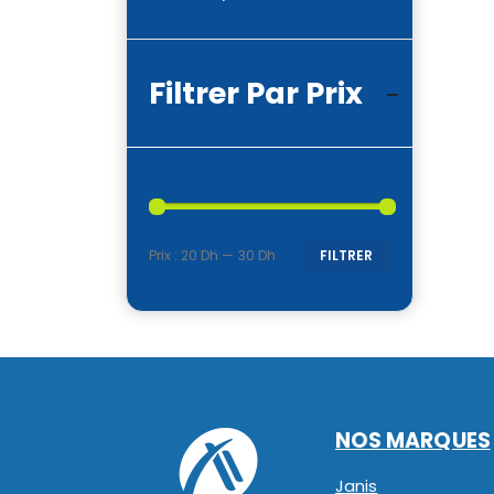
Filtrer Par Prix
Prix :
20 Dh
—
30 Dh
FILTRER
Prix
Prix
min
max
NOS MARQUES
Janis