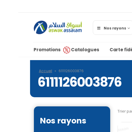
Nos rayons
Promotions
Catalogues
Carte fidé
Accueil
»
6111126003876
6111126003876
Trier pa
Nos rayons