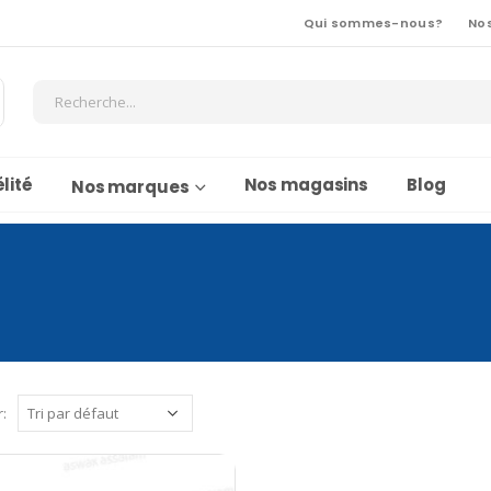
Qui sommes-nous?
No
lité
Nos magasins
Blog
Nos marques
r: