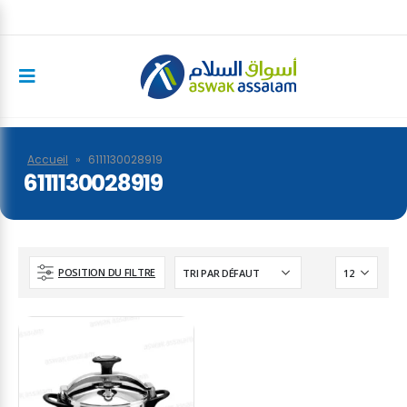
Accueil
»
6111130028919
6111130028919
POSITION DU FILTRE