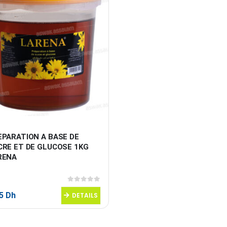
EPARATION A BASE DE 
CRE ET DE GLUCOSE 1KG 
RENA
0
sur 5
95
Dh
DETAILS