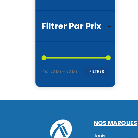
Filtrer Par Prix
Prix :
20 Dh
—
30 Dh
FILTRER
Prix
Prix
min
max
NOS MARQUES
Janis