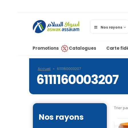
Nos rayons
Promotions
Catalogues
Carte fidé
Accueil
»
6111160003207
6111160003207
Trier pa
Nos rayons