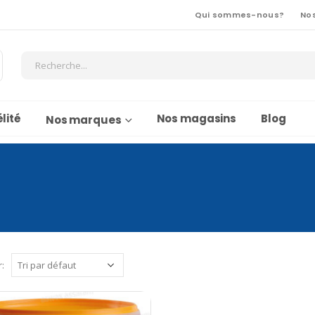
Qui sommes-nous?
No
lité
Nos magasins
Blog
Nos marques
r: