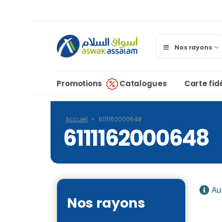
Nos rayons
Promotions
Catalogues
Carte fidé
Accueil
»
6111162000648
6111162000648
Au
Nos rayons