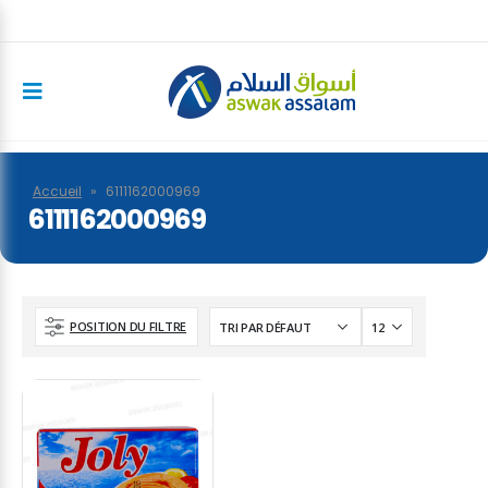
Accueil
»
6111162000969
6111162000969
POSITION DU FILTRE