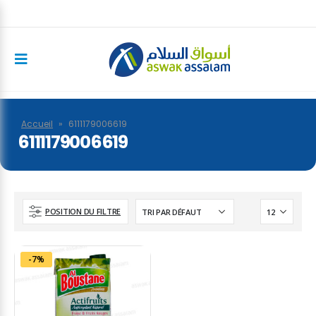
Accueil
»
6111179006619
6111179006619
POSITION DU FILTRE
-7%