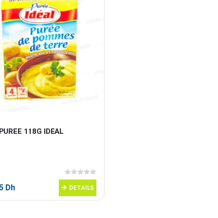
PUREE 118G IDEAL
0
sur 5
95
Dh
DETAILS