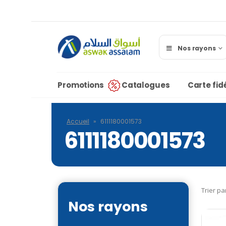
Nos rayons
Promotions
Catalogues
Carte fidé
Accueil
»
6111180001573
6111180001573
Trier pa
Nos rayons