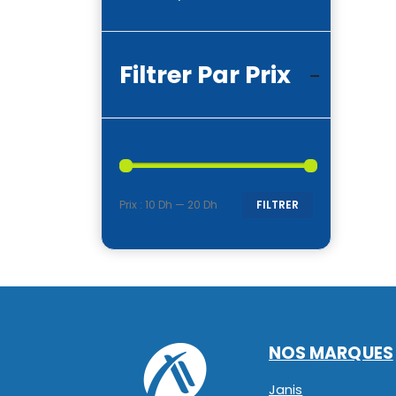
Filtrer Par Prix
Prix :
10 Dh
—
20 Dh
FILTRER
Prix
Prix
min
max
NOS MARQUES
Janis