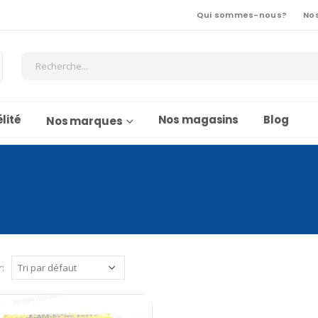
Qui sommes-nous?
No
lité
Nos magasins
Blog
Nos marques
r: