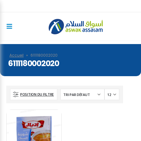
Accueil
»
6111180002020
6111180002020
POSITION DU FILTRE