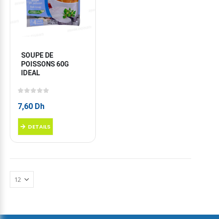
SOUPE DE 
POISSONS 60G 
IDEAL
0
sur 5
7,60
Dh
DETAILS