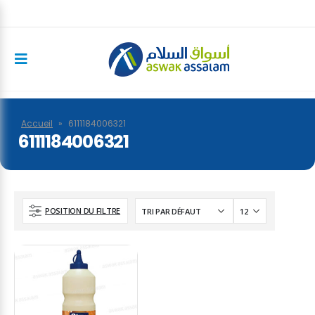
Accueil
»
6111184006321
6111184006321
POSITION DU FILTRE