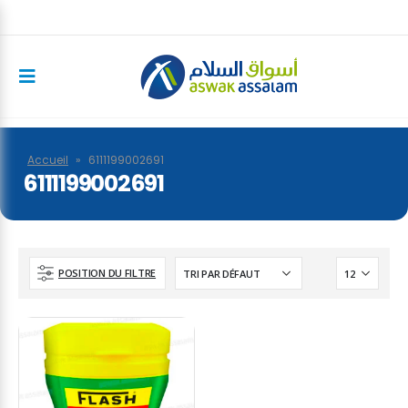
Accueil
»
6111199002691
6111199002691
POSITION DU FILTRE