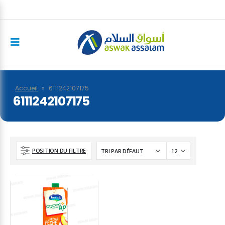
Accueil
»
6111242107175
6111242107175
POSITION DU FILTRE