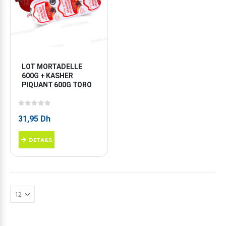
LOT MORTADELLE 
600G + KASHER 
PIQUANT 600G TORO
0
sur 5
31,95
Dh
DETAILS