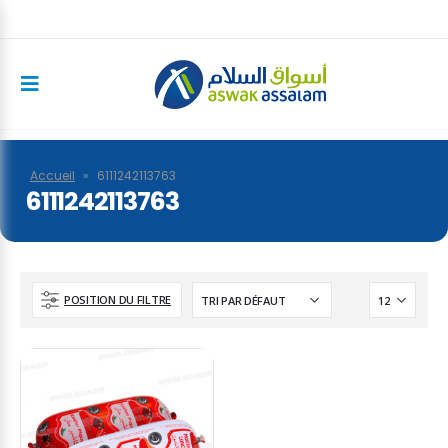
Accueil
»
6111242113763
6111242113763
POSITION DU FILTRE