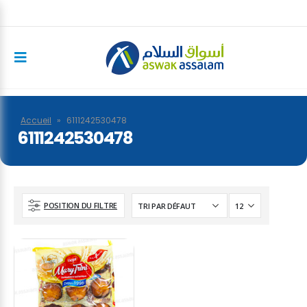
Accueil
»
6111242530478
6111242530478
POSITION DU FILTRE