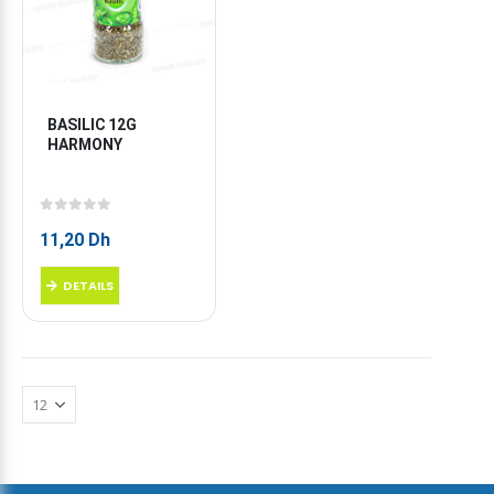
BASILIC 12G 
HARMONY
0
sur 5
11,20
Dh
DETAILS