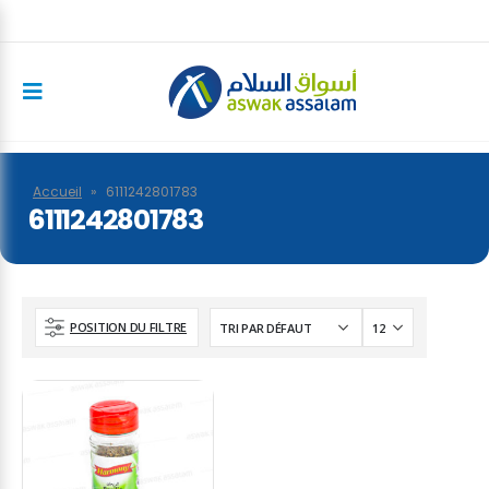
Accueil
»
6111242801783
6111242801783
POSITION DU FILTRE