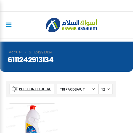
Accueil
»
6111242913134
6111242913134
POSITION DU FILTRE