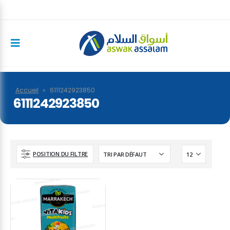
Accueil
»
6111242923850
6111242923850
POSITION DU FILTRE